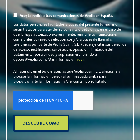
Acepto recibir otras comunicaciones de Veolia en España.
Los datos personales facilitados a través del presente formulario
serán tratados para atender su consulta o petición; y, en el caso de
que lo haya autorizado expresamente, remitirle comunicaciones
comerciales por medios electrónicos y/o a través de llamadas
telefónicas por parte de Veolia Spain, S.L. Puede ejercitar sus derechos
de acceso, rectificación, cancelación, oposición, limitación del
tratamiento, portabilidad y supresión escribiendo a
dpo.es@veolia.com. Más información
aquí
.
Al hacer clic en el botón, aceptas que Veolia Spain, S.L. almacene y
procese la información personal suministrada arriba para
proporcionarte la información y/o el contenido solicitado.