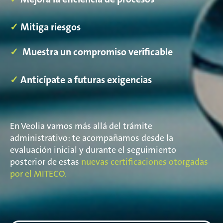
✓
Mitiga riesgos
✓
Muestra un compromiso verificable
✓
Anticípate a futuras exigencias
En Veolia vamos más allá del trámite
administrativo: te acompañamos desde la
evaluación inicial y durante el seguimiento
posterior
de estas
nuevas certificaciones otorgadas
por el MITECO.