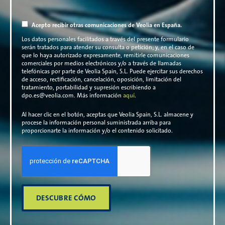
Acepto recibir otras comunicaciones de Veolia en España.
Los datos personales facilitados a través del presente formulario
serán tratados para atender su consulta o petición; y, en el caso de
que lo haya autorizado expresamente, remitirle comunicaciones
comerciales por medios electrónicos y/o a través de llamadas
telefónicas por parte de Veolia Spain, S.L. Puede ejercitar sus derechos
de acceso, rectificación, cancelación, oposición, limitación del
tratamiento, portabilidad y supresión escribiendo a
dpo.es@veolia.com. Más información
aquí
.
Al hacer clic en el botón, aceptas que Veolia Spain, S.L. almacene y
procese la información personal suministrada arriba para
proporcionarte la información y/o el contenido solicitado.