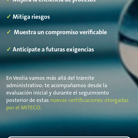
✓
Mitiga riesgos
✓
Muestra un compromiso verificable
✓
Anticípate a futuras exigencias
En Veolia vamos más allá del trámite
administrativo: te acompañamos desde la
evaluación inicial y durante el seguimiento
posterior
de estas
nuevas certificaciones otorgadas
por el MITECO.